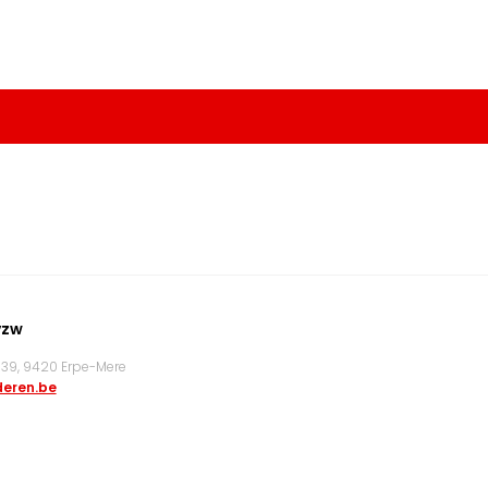
vzw
9, 9420 Erpe-Mere
eren.be