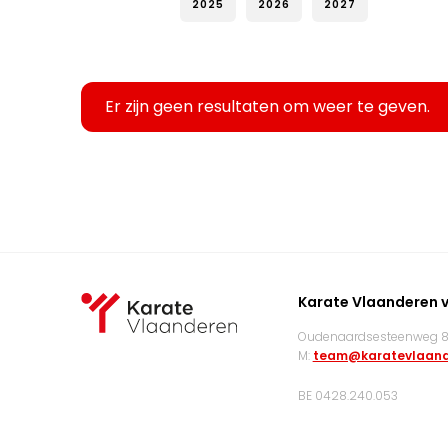
2025
2026
2027
Er zijn geen resultaten om weer te geven.
Karate Vlaanderen 
Oudenaardsesteenweg 83
M:
team@karatevlaand
BE 0428.240.053