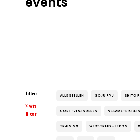
events
filter
ALLE STIJLEN
GOJU RYU
SHITO 
wis
OOST-VLAANDEREN
VLAAMS-BRABA
filter
TRAINING
WEDSTRIJD - IPPON