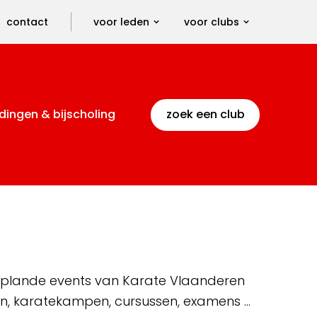
contact
voor leden
voor clubs
dingen & bijscholing
zoek een club
 geplande events van Karate Vlaanderen
en, karatekampen, cursussen, examens …