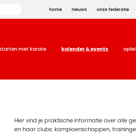
Zoeken
home
nieuws
onze federatie
starten met karate
kalender & events
oplei
Hier vind je praktische informatie over alle
en haar clubs: kampioenschappen, training