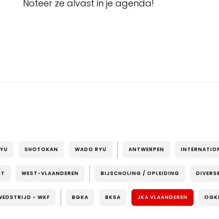
Noteer ze alvast in je agenda!
RYU
SHOTOKAN
WADO RYU
ANTWERPEN
INTERNATIO
NT
WEST-VLAANDEREN
BIJSCHOLING / OPLEIDING
DIVERS
WEDSTRIJD - WKF
BGKA
BKSA
JKA VLAANDEREN
OGK