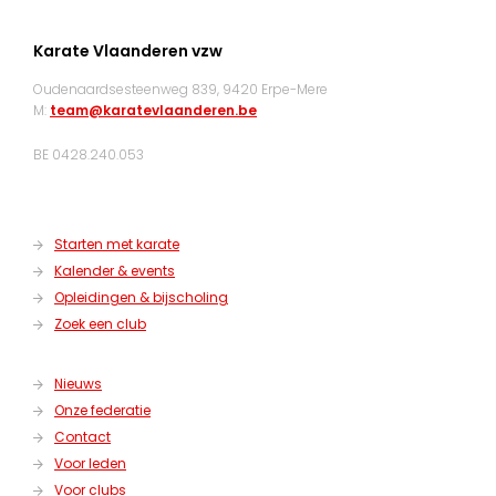
Karate Vlaanderen vzw
Oudenaardsesteenweg 839, 9420 Erpe-Mere
M:
team@karatevlaanderen.be
BE 0428.240.053
Starten met karate
Kalender & events
Opleidingen & bijscholing
Zoek een club
Nieuws
Onze federatie
Contact
Voor leden
Voor clubs