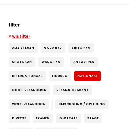
filter
wis filter
ALLE STIJLEN
GOJU RYU
SHITO RYU
SHOTOKAN
WADO RYU
ANTWERPEN
INTERNATIONAAL
LIMBURG
NATIONAAL
OOST-VLAANDEREN
VLAAMS-BRABANT
WEST-VLAANDEREN
BIJSCHOLING / OPLEIDING
DIVERSE
EXAMEN
G-KARATE
STAGE