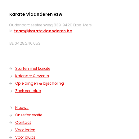
Karate Vlaanderen vzw
Oudenaardsesteenweg 839, 9420 Erpe-Mere
M:
team@karatevlaanderen.be
BE 0428.240.053
Starten met karate
Kalender & events
Opleidingen & bijscholing
Zoek een club
Nieuws
Onze federatie
Contact
Voor leden
Voor clubs