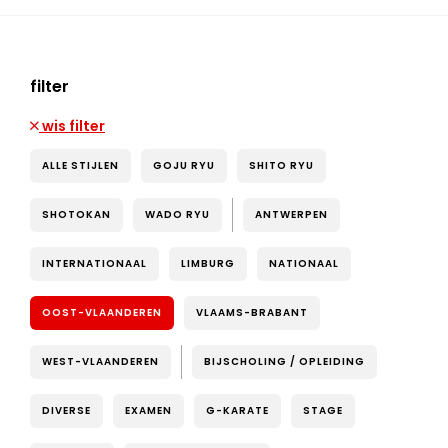
filter
wis filter
ALLE STIJLEN
GOJU RYU
SHITO RYU
SHOTOKAN
WADO RYU
ANTWERPEN
INTERNATIONAAL
LIMBURG
NATIONAAL
OOST-VLAANDEREN
VLAAMS-BRABANT
WEST-VLAANDEREN
BIJSCHOLING / OPLEIDING
DIVERSE
EXAMEN
G-KARATE
STAGE