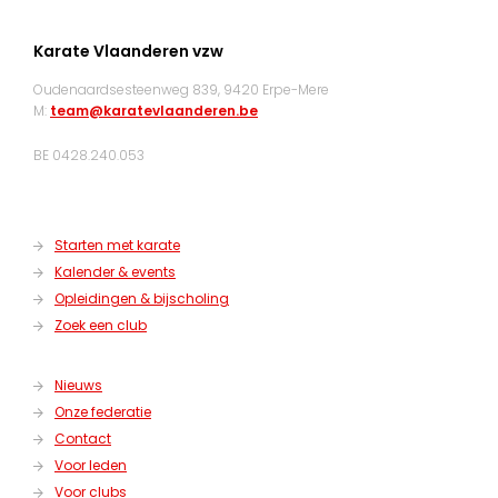
Karate Vlaanderen vzw
Oudenaardsesteenweg 839, 9420 Erpe-Mere
M:
team@karatevlaanderen.be
BE 0428.240.053
Starten met karate
Kalender & events
Opleidingen & bijscholing
Zoek een club
Nieuws
Onze federatie
Contact
Voor leden
Voor clubs