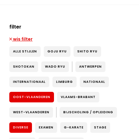
filter
wis filter
ALLE STIJLEN
GOJU RYU
SHITO RYU
SHOTOKAN
WADO RYU
ANTWERPEN
INTERNATIONAAL
LIMBURG
NATIONAAL
OOST-VLAANDEREN
VLAAMS-BRABANT
WEST-VLAANDEREN
BIJSCHOLING / OPLEIDING
DIVERSE
EXAMEN
G-KARATE
STAGE