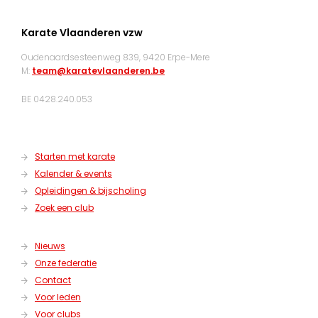
Karate Vlaanderen vzw
Oudenaardsesteenweg 839, 9420 Erpe-Mere
M:
team@karatevlaanderen.be
BE 0428.240.053
Starten met karate
Kalender & events
Opleidingen & bijscholing
Zoek een club
Nieuws
Onze federatie
Contact
Voor leden
Voor clubs