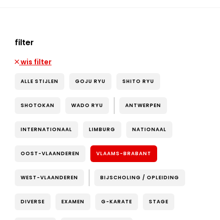
filter
wis filter
ALLE STIJLEN
GOJU RYU
SHITO RYU
SHOTOKAN
WADO RYU
ANTWERPEN
INTERNATIONAAL
LIMBURG
NATIONAAL
OOST-VLAANDEREN
VLAAMS-BRABANT
WEST-VLAANDEREN
BIJSCHOLING / OPLEIDING
DIVERSE
EXAMEN
G-KARATE
STAGE