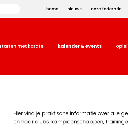
Zoeken
home
nieuws
onze federatie
starten met karate
kalender & events
oplei
Hier vind je praktische informatie over alle
en haar clubs: kampioenschappen, training