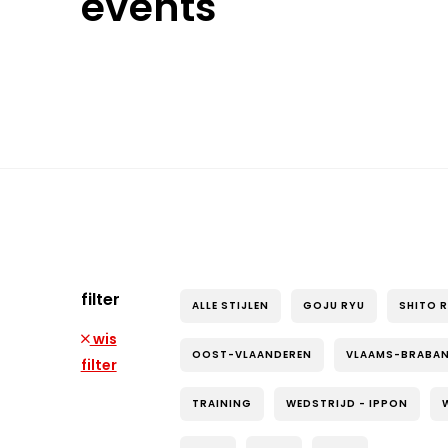
events
filter
ALLE STIJLEN
GOJU RYU
SHITO 
wis
OOST-VLAANDEREN
VLAAMS-BRABA
filter
TRAINING
WEDSTRIJD - IPPON