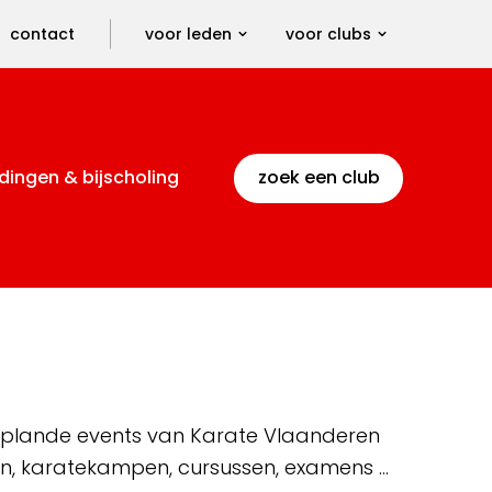
contact
voor leden
voor clubs
dingen & bijscholing
zoek een club
 geplande events van Karate Vlaanderen
en, karatekampen, cursussen, examens …