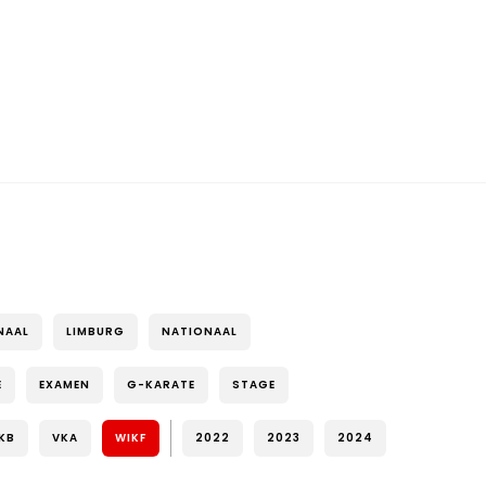
NAAL
LIMBURG
NATIONAAL
E
EXAMEN
G-KARATE
STAGE
KB
VKA
WIKF
2022
2023
2024