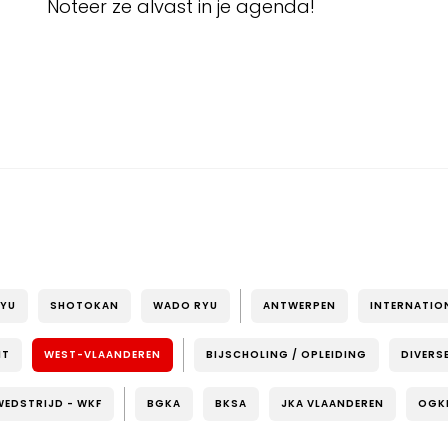
Noteer ze alvast in je agenda!
RYU
SHOTOKAN
WADO RYU
ANTWERPEN
INTERNATIO
NT
WEST-VLAANDEREN
BIJSCHOLING / OPLEIDING
DIVERS
WEDSTRIJD - WKF
BGKA
BKSA
JKA VLAANDEREN
OGK