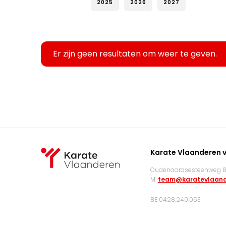
2025
2026
2027
Er zijn geen resultaten om weer te geven.
Karate Vlaanderen 
Oudenaardsesteenweg 83
M:
team@karatevlaand
BE 0428.240.053