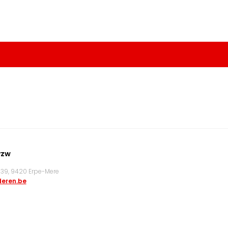
vzw
9, 9420 Erpe-Mere
eren.be