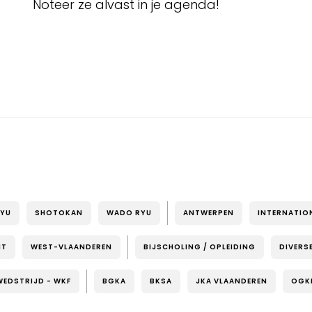
Noteer ze alvast in je agenda!
RYU
SHOTOKAN
WADO RYU
ANTWERPEN
INTERNATIO
NT
WEST-VLAANDEREN
BIJSCHOLING / OPLEIDING
DIVERS
WEDSTRIJD - WKF
BGKA
BKSA
JKA VLAANDEREN
OGK