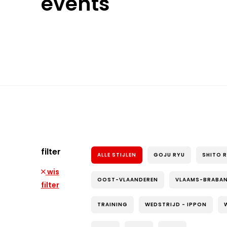
events
filter
ALLE STIJLEN
GOJU RYU
SHITO 
wis
OOST-VLAANDEREN
VLAAMS-BRABA
filter
TRAINING
WEDSTRIJD - IPPON