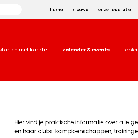
Zoeken
home
nieuws
onze federatie
starten met karate
kalender & events
oplei
Hier vind je praktische informatie over alle
en haar clubs: kampioenschappen, training