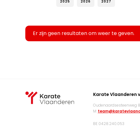
2025
2026
2027
Er zijn geen resultaten om weer te geven.
Karate Vlaanderen 
Oudenaardsesteenweg 83
M:
team@karatevlaand
BE 0428.240.053