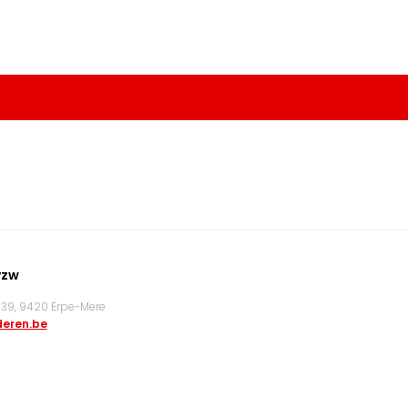
vzw
9, 9420 Erpe-Mere
eren.be