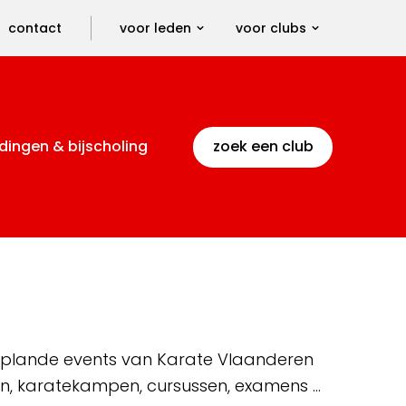
contact
voor leden
voor clubs
dingen & bijscholing
zoek een club
 geplande events van Karate Vlaanderen
en, karatekampen, cursussen, examens …