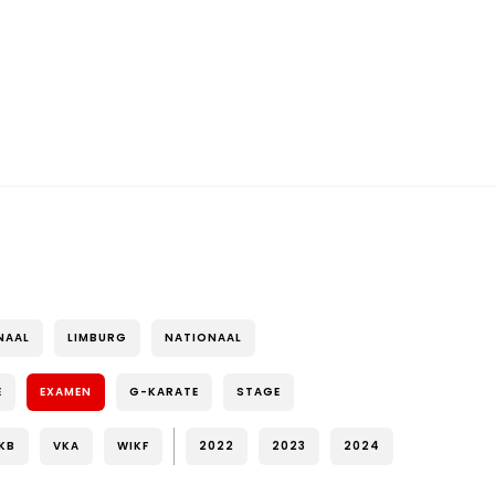
NAAL
LIMBURG
NATIONAAL
E
EXAMEN
G-KARATE
STAGE
KB
VKA
WIKF
2022
2023
2024