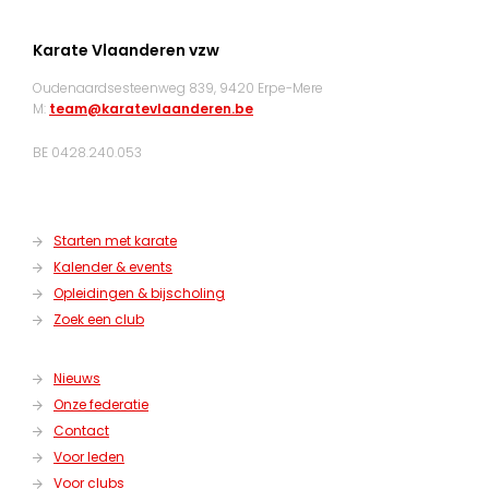
Karate Vlaanderen vzw
Oudenaardsesteenweg 839, 9420 Erpe-Mere
M:
team@karatevlaanderen.be
BE 0428.240.053
Starten met karate
Kalender & events
Opleidingen & bijscholing
Zoek een club
Nieuws
Onze federatie
Contact
Voor leden
Voor clubs