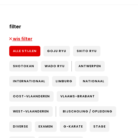
filter
wis filter
ALLE STIJLEN
GOJU RYU
SHITO RYU
SHOTOKAN
WADO RYU
ANTWERPEN
INTERNATIONAAL
LIMBURG
NATIONAAL
OOST-VLAANDEREN
VLAAMS-BRABANT
WEST-VLAANDEREN
BIJSCHOLING / OPLEIDING
DIVERSE
EXAMEN
G-KARATE
STAGE