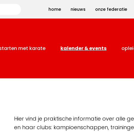
Zoeken
home
nieuws
onze federatie
starten met karate
kalender & events
oplei
Hier vind je praktische informatie over alle
en haar clubs: kampioenschappen, training