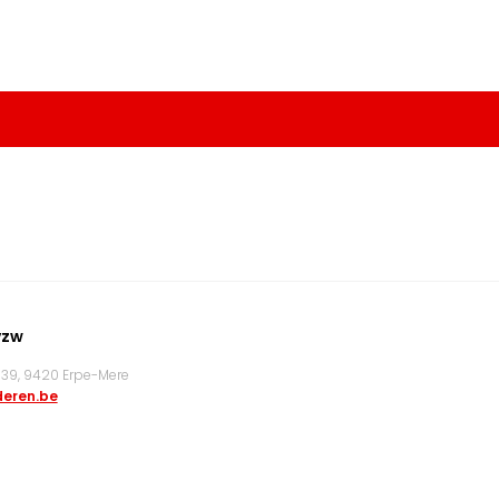
vzw
9, 9420 Erpe-Mere
eren.be