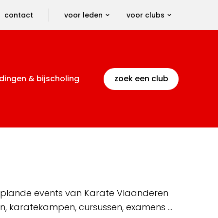
contact
voor leden
voor clubs
dingen & bijscholing
zoek een club
 geplande events van Karate Vlaanderen
en, karatekampen, cursussen, examens …