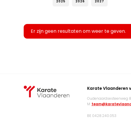
2025
2026
2027
Er zijn geen resultaten om weer te geven.
Karate Vlaanderen 
Oudenaardsesteenweg 83
M:
team@karatevlaand
BE 0428.240.053