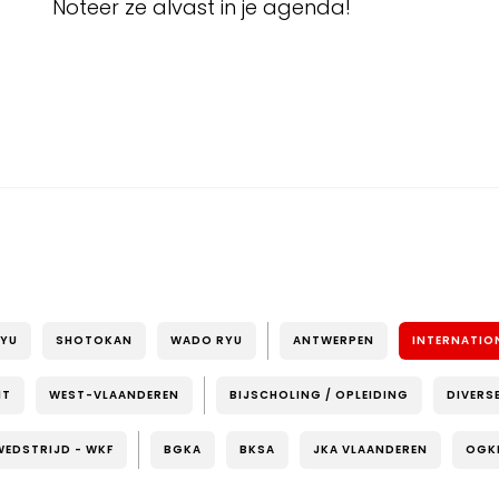
Noteer ze alvast in je agenda!
RYU
SHOTOKAN
WADO RYU
ANTWERPEN
INTERNATIO
NT
WEST-VLAANDEREN
BIJSCHOLING / OPLEIDING
DIVERS
WEDSTRIJD - WKF
BGKA
BKSA
JKA VLAANDEREN
OGK