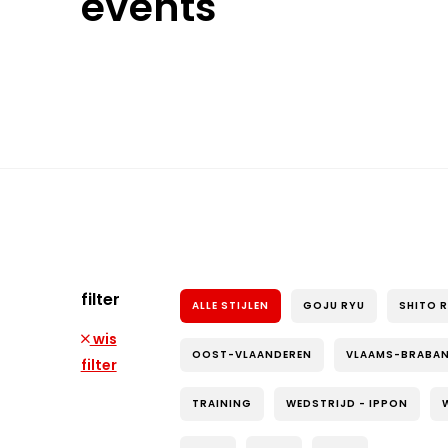
events
filter
ALLE STIJLEN
GOJU RYU
SHITO 
wis
OOST-VLAANDEREN
VLAAMS-BRABA
filter
TRAINING
WEDSTRIJD - IPPON