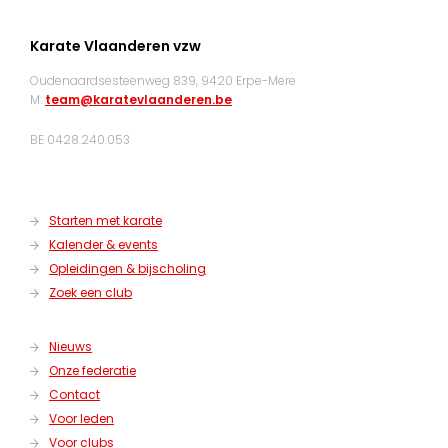
Karate Vlaanderen vzw
Oudenaardsesteenweg 839, 9420 Erpe-Mere
M:
team@karatevlaanderen.be
BE 0428.240.053
Starten met karate
Kalender & events
Opleidingen & bijscholing
Zoek een club
Nieuws
Onze federatie
Contact
Voor leden
Voor clubs