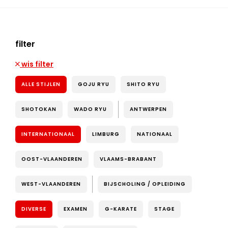
filter
wis filter
ALLE STIJLEN
GOJU RYU
SHITO RYU
SHOTOKAN
WADO RYU
ANTWERPEN
INTERNATIONAAL
LIMBURG
NATIONAAL
OOST-VLAANDEREN
VLAAMS-BRABANT
WEST-VLAANDEREN
BIJSCHOLING / OPLEIDING
DIVERSE
EXAMEN
G-KARATE
STAGE