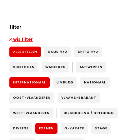
filter
wis filter
ALLE STIJLEN
GOJU RYU
SHITO RYU
SHOTOKAN
WADO RYU
ANTWERPEN
INTERNATIONAAL
LIMBURG
NATIONAAL
OOST-VLAANDEREN
VLAAMS-BRABANT
WEST-VLAANDEREN
BIJSCHOLING / OPLEIDING
DIVERSE
EXAMEN
G-KARATE
STAGE