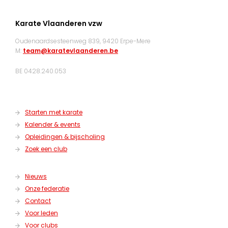
Karate Vlaanderen vzw
Oudenaardsesteenweg 839, 9420 Erpe-Mere
M:
team@karatevlaanderen.be
BE 0428.240.053
Starten met karate
Kalender & events
Opleidingen & bijscholing
Zoek een club
Nieuws
Onze federatie
Contact
Voor leden
Voor clubs