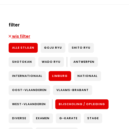
filter
wis filter
ALLE STIJLEN
GOJU RYU
SHITO RYU
SHOTOKAN
WADO RYU
ANTWERPEN
INTERNATIONAAL
LIMBURG
NATIONAAL
OOST-VLAANDEREN
VLAAMS-BRABANT
WEST-VLAANDEREN
BIJSCHOLING / OPLEIDING
DIVERSE
EXAMEN
G-KARATE
STAGE