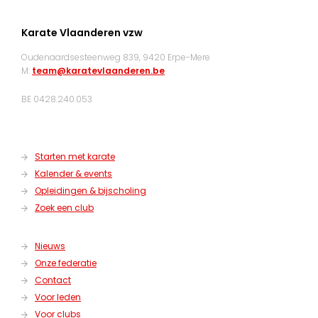
Karate Vlaanderen vzw
Oudenaardsesteenweg 839, 9420 Erpe-Mere
M:
team@karatevlaanderen.be
BE 0428.240.053
Starten met karate
Kalender & events
Opleidingen & bijscholing
Zoek een club
Nieuws
Onze federatie
Contact
Voor leden
Voor clubs