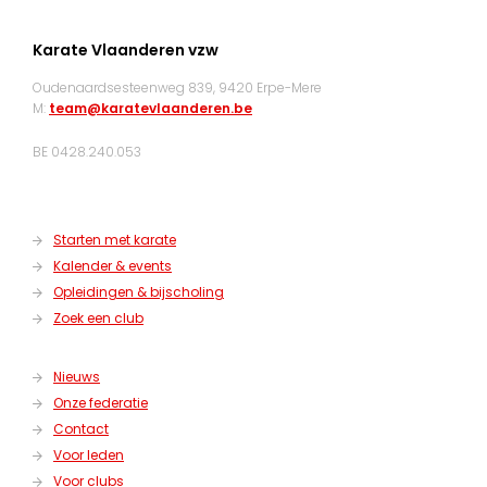
Karate Vlaanderen vzw
Oudenaardsesteenweg 839, 9420 Erpe-Mere
M:
team@karatevlaanderen.be
BE 0428.240.053
Starten met karate
Kalender & events
Opleidingen & bijscholing
Zoek een club
Nieuws
Onze federatie
Contact
Voor leden
Voor clubs