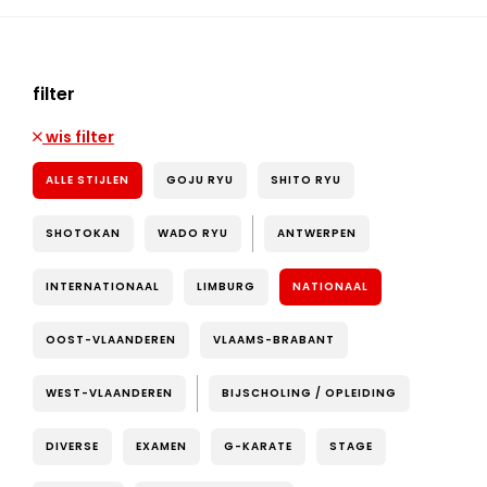
filter
wis filter
ALLE STIJLEN
GOJU RYU
SHITO RYU
SHOTOKAN
WADO RYU
ANTWERPEN
INTERNATIONAAL
LIMBURG
NATIONAAL
OOST-VLAANDEREN
VLAAMS-BRABANT
WEST-VLAANDEREN
BIJSCHOLING / OPLEIDING
DIVERSE
EXAMEN
G-KARATE
STAGE