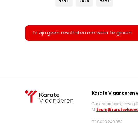
2025
2026
2027
Er zijn geen resultaten om weer te geven.
Karate Vlaanderen 
Oudenaardsesteenweg 83
M:
team@karatevlaand
BE 0428.240.053