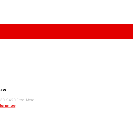
vzw
9, 9420 Erpe-Mere
eren.be