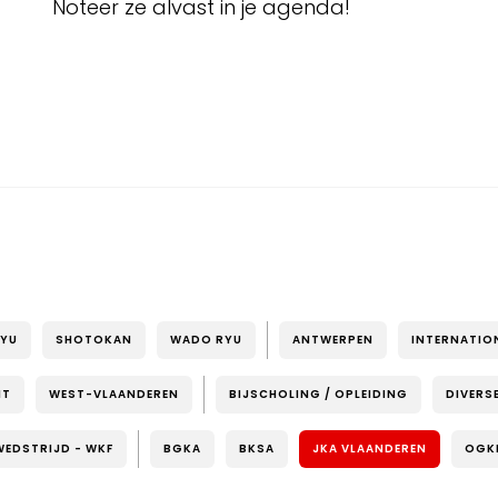
Noteer ze alvast in je agenda!
RYU
SHOTOKAN
WADO RYU
ANTWERPEN
INTERNATIO
NT
WEST-VLAANDEREN
BIJSCHOLING / OPLEIDING
DIVERS
WEDSTRIJD - WKF
BGKA
BKSA
JKA VLAANDEREN
OGK