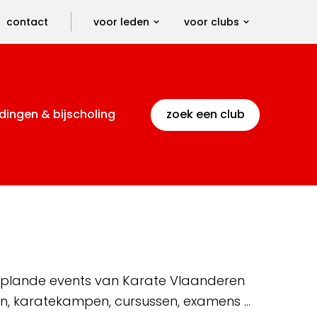
contact
voor leden
voor clubs
dingen & bijscholing
zoek een club
 geplande events van Karate Vlaanderen
en, karatekampen, cursussen, examens …