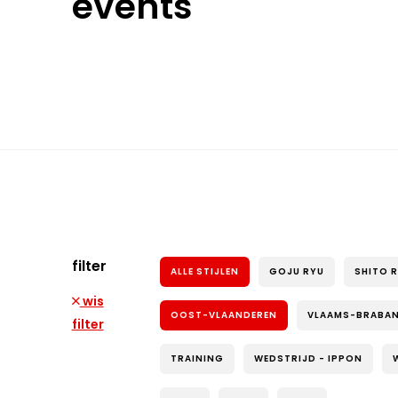
events
filter
ALLE STIJLEN
GOJU RYU
SHITO 
wis
OOST-VLAANDEREN
VLAAMS-BRABA
filter
TRAINING
WEDSTRIJD - IPPON