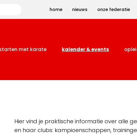
Zoeken
home
nieuws
onze federatie
starten met karate
kalender & events
oplei
Hier vind je praktische informatie over alle
en haar clubs: kampioenschappen, training