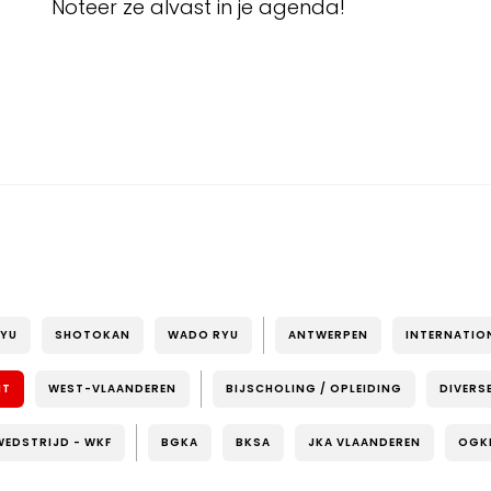
Noteer ze alvast in je agenda!
RYU
SHOTOKAN
WADO RYU
ANTWERPEN
INTERNATIO
NT
WEST-VLAANDEREN
BIJSCHOLING / OPLEIDING
DIVERS
WEDSTRIJD - WKF
BGKA
BKSA
JKA VLAANDEREN
OGK