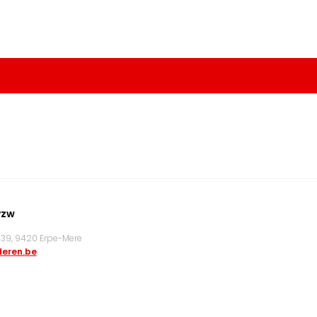
vzw
9, 9420 Erpe-Mere
eren.be