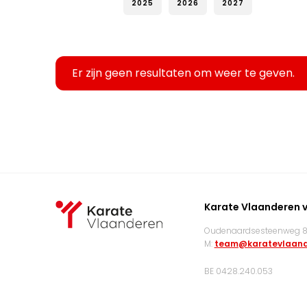
2025
2026
2027
Er zijn geen resultaten om weer te geven.
Karate Vlaanderen 
Oudenaardsesteenweg 83
M:
team@karatevlaand
BE 0428.240.053