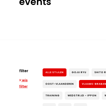
events
filter
ALLE STIJLEN
GOJU RYU
SHITO 
wis
OOST-VLAANDEREN
VLAAMS-BRABA
filter
TRAINING
WEDSTRIJD - IPPON