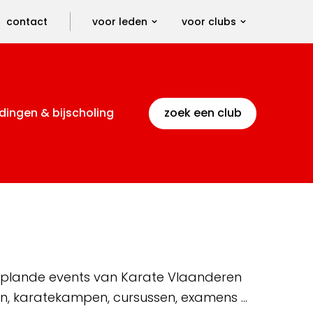
contact
voor leden
voor clubs
dingen & bijscholing
zoek een club
 geplande events van Karate Vlaanderen
en, karatekampen, cursussen, examens …