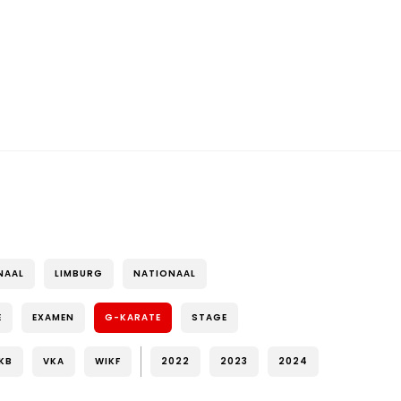
NAAL
LIMBURG
NATIONAAL
E
EXAMEN
G-KARATE
STAGE
KB
VKA
WIKF
2022
2023
2024