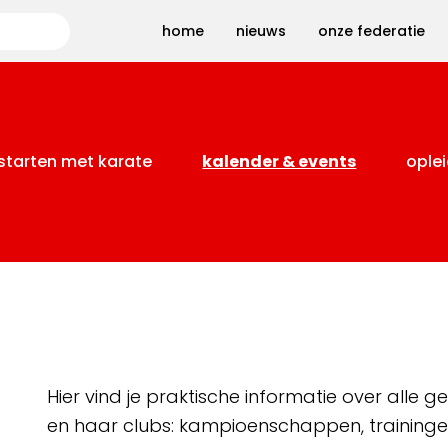
Zoeken
home
nieuws
onze federatie
starten met karate
kalender & events
oplei
Hier vind je praktische informatie over alle
en haar clubs: kampioenschappen, training