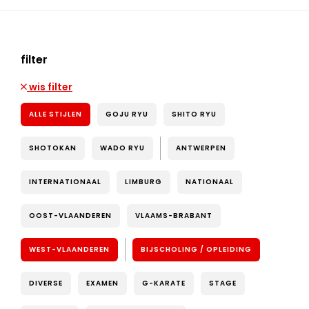
filter
wis filter
ALLE STIJLEN
GOJU RYU
SHITO RYU
SHOTOKAN
WADO RYU
ANTWERPEN
INTERNATIONAAL
LIMBURG
NATIONAAL
OOST-VLAANDEREN
VLAAMS-BRABANT
WEST-VLAANDEREN
BIJSCHOLING / OPLEIDING
DIVERSE
EXAMEN
G-KARATE
STAGE