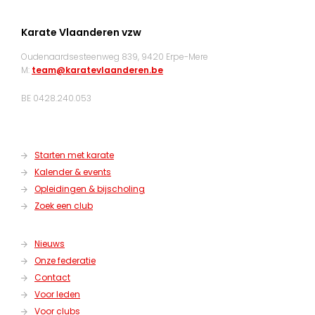
Karate Vlaanderen vzw
Oudenaardsesteenweg 839, 9420 Erpe-Mere
M:
team@karatevlaanderen.be
BE 0428.240.053
Starten met karate
Kalender & events
Opleidingen & bijscholing
Zoek een club
Nieuws
Onze federatie
Contact
Voor leden
Voor clubs