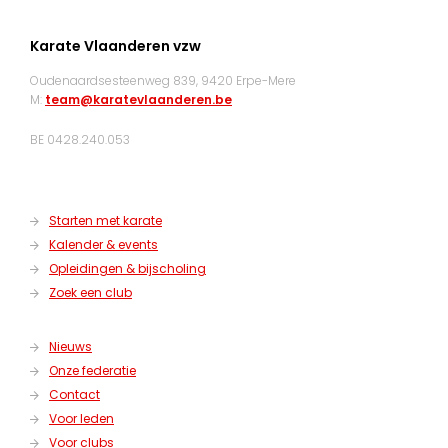
Karate Vlaanderen vzw
Oudenaardsesteenweg 839, 9420 Erpe-Mere
M:
team@karatevlaanderen.be
BE 0428.240.053
Starten met karate
Kalender & events
Opleidingen & bijscholing
Zoek een club
Nieuws
Onze federatie
Contact
Voor leden
Voor clubs