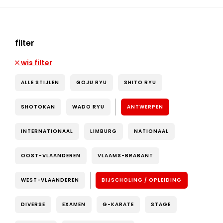
filter
wis filter
ALLE STIJLEN
GOJU RYU
SHITO RYU
SHOTOKAN
WADO RYU
ANTWERPEN
INTERNATIONAAL
LIMBURG
NATIONAAL
OOST-VLAANDEREN
VLAAMS-BRABANT
WEST-VLAANDEREN
BIJSCHOLING / OPLEIDING
DIVERSE
EXAMEN
G-KARATE
STAGE