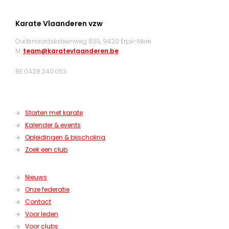
Karate Vlaanderen vzw
Oudenaardsesteenweg 839, 9420 Erpe-Mere
M:
team@karatevlaanderen.be
BE 0428.240.053
Starten met karate
Kalender & events
Opleidingen & bijscholing
Zoek een club
Nieuws
Onze federatie
Contact
Voor leden
Voor clubs