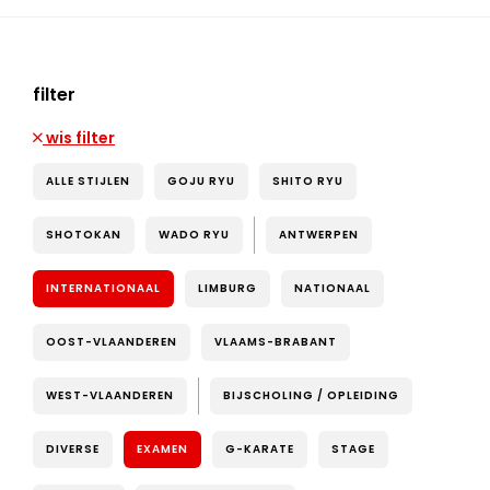
filter
wis filter
ALLE STIJLEN
GOJU RYU
SHITO RYU
SHOTOKAN
WADO RYU
ANTWERPEN
INTERNATIONAAL
LIMBURG
NATIONAAL
OOST-VLAANDEREN
VLAAMS-BRABANT
WEST-VLAANDEREN
BIJSCHOLING / OPLEIDING
DIVERSE
EXAMEN
G-KARATE
STAGE