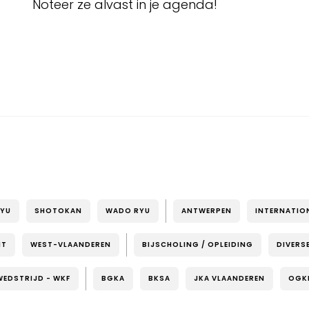
Noteer ze alvast in je agenda!
RYU
SHOTOKAN
WADO RYU
ANTWERPEN
INTERNATIO
NT
WEST-VLAANDEREN
BIJSCHOLING / OPLEIDING
DIVERS
WEDSTRIJD - WKF
BGKA
BKSA
JKA VLAANDEREN
OGK