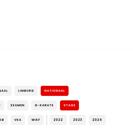
NAAL
LIMBURG
NATIONAAL
E
EXAMEN
G-KARATE
STAGE
KB
VKA
WIKF
2022
2023
2024