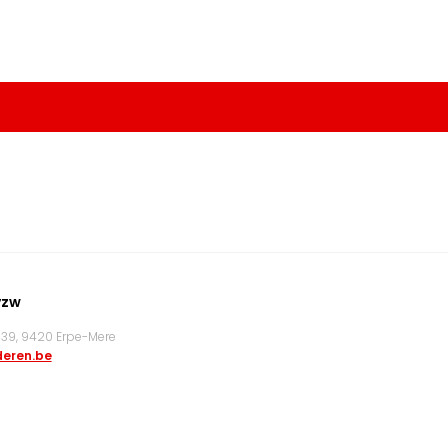
vzw
9, 9420 Erpe-Mere
eren.be