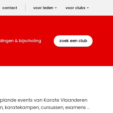
contact
voor leden
voor clubs
dingen & bijscholing
zoek een club
 geplande events van Karate Vlaanderen
en, karatekampen, cursussen, examens …