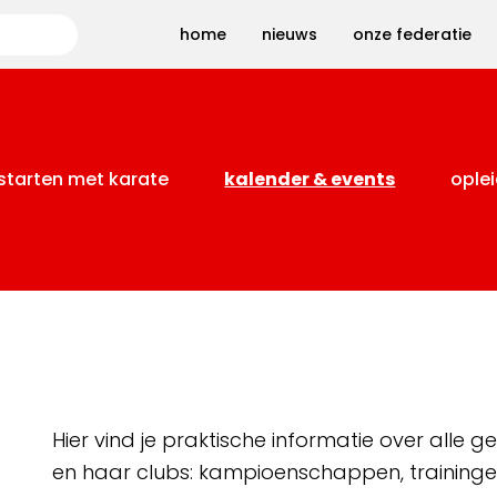
Zoeken
home
nieuws
onze federatie
starten met karate
kalender & events
oplei
Hier vind je praktische informatie over alle
en haar clubs: kampioenschappen, training