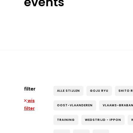
events
filter
ALLE STIJLEN
GOJU RYU
SHITO 
wis
OOST-VLAANDEREN
VLAAMS-BRABA
filter
TRAINING
WEDSTRIJD - IPPON