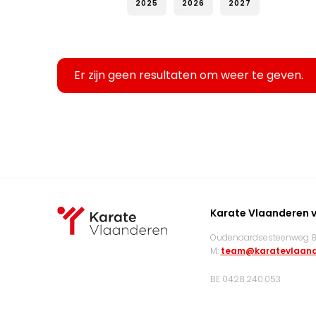
2025
2026
2027
Er zijn geen resultaten om weer te geven.
Karate Vlaanderen 
Oudenaardsesteenweg 83
M:
team@karatevlaand
BE 0428.240.053