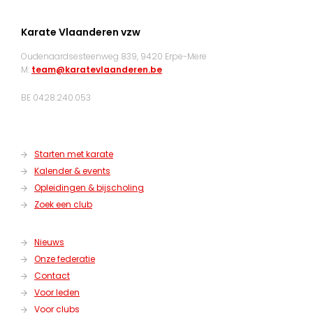
Karate Vlaanderen vzw
Oudenaardsesteenweg 839, 9420 Erpe-Mere
M:
team@karatevlaanderen.be
BE 0428.240.053
Starten met karate
Kalender & events
Opleidingen & bijscholing
Zoek een club
Nieuws
Onze federatie
Contact
Voor leden
Voor clubs