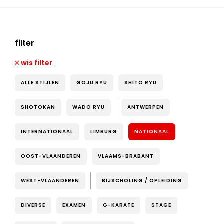
filter
wis filter
ALLE STIJLEN
GOJU RYU
SHITO RYU
SHOTOKAN
WADO RYU
ANTWERPEN
INTERNATIONAAL
LIMBURG
NATIONAAL
OOST-VLAANDEREN
VLAAMS-BRABANT
WEST-VLAANDEREN
BIJSCHOLING / OPLEIDING
DIVERSE
EXAMEN
G-KARATE
STAGE