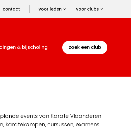
contact
voor leden
voor clubs
dingen & bijscholing
zoek een club
 geplande events van Karate Vlaanderen
en, karatekampen, cursussen, examens …