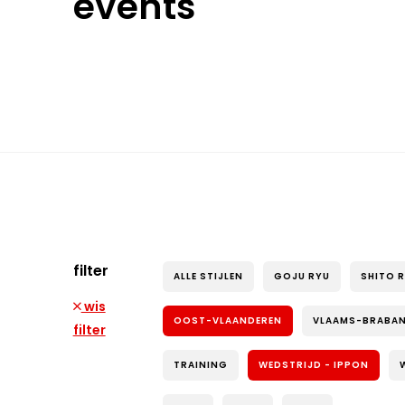
events
filter
ALLE STIJLEN
GOJU RYU
SHITO 
wis
OOST-VLAANDEREN
VLAAMS-BRABA
filter
TRAINING
WEDSTRIJD - IPPON