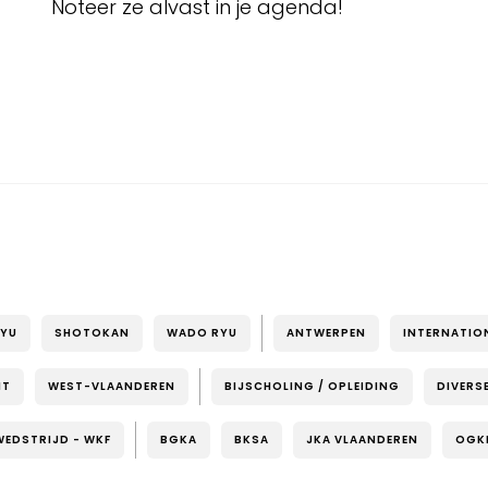
Noteer ze alvast in je agenda!
RYU
SHOTOKAN
WADO RYU
ANTWERPEN
INTERNATIO
NT
WEST-VLAANDEREN
BIJSCHOLING / OPLEIDING
DIVERS
WEDSTRIJD - WKF
BGKA
BKSA
JKA VLAANDEREN
OGK