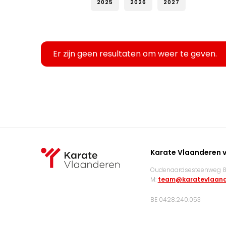
2025
2026
2027
Er zijn geen resultaten om weer te geven.
Karate Vlaanderen 
Oudenaardsesteenweg 83
M:
team@karatevlaand
BE 0428.240.053