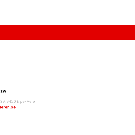
vzw
9, 9420 Erpe-Mere
eren.be