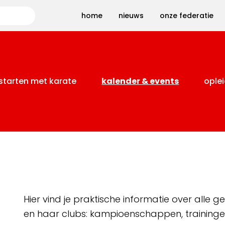
Zoeken
home
nieuws
onze federatie
starten met karate
kalender & events
oplei
Hier vind je praktische informatie over alle
en haar clubs: kampioenschappen, training