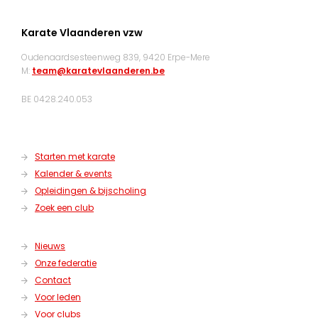
Karate Vlaanderen vzw
Oudenaardsesteenweg 839, 9420 Erpe-Mere
M:
team@karatevlaanderen.be
BE 0428.240.053
Starten met karate
Kalender & events
Opleidingen & bijscholing
Zoek een club
Nieuws
Onze federatie
Contact
Voor leden
Voor clubs