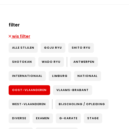
filter
wis filter
ALLE STIJLEN
GOJU RYU
SHITO RYU
SHOTOKAN
WADO RYU
ANTWERPEN
INTERNATIONAAL
LIMBURG
NATIONAAL
OOST-VLAANDEREN
VLAAMS-BRABANT
WEST-VLAANDEREN
BIJSCHOLING / OPLEIDING
DIVERSE
EXAMEN
G-KARATE
STAGE