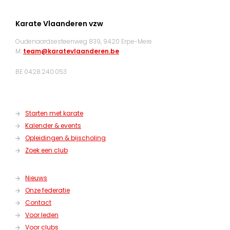
Karate Vlaanderen vzw
Oudenaardsesteenweg 839, 9420 Erpe-Mere
M:
team@karatevlaanderen.be
BE 0428.240.053
Starten met karate
Kalender & events
Opleidingen & bijscholing
Zoek een club
Nieuws
Onze federatie
Contact
Voor leden
Voor clubs