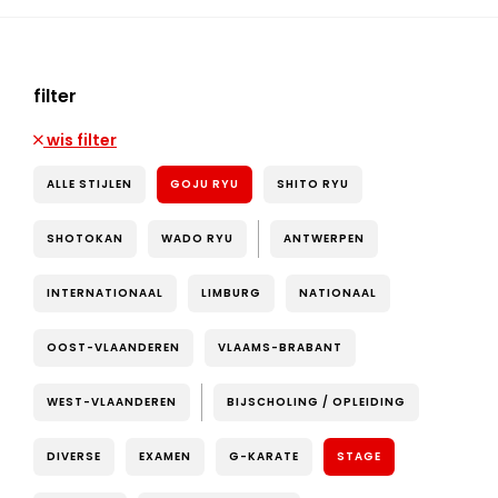
filter
wis filter
ALLE STIJLEN
GOJU RYU
SHITO RYU
SHOTOKAN
WADO RYU
ANTWERPEN
INTERNATIONAAL
LIMBURG
NATIONAAL
OOST-VLAANDEREN
VLAAMS-BRABANT
WEST-VLAANDEREN
BIJSCHOLING / OPLEIDING
DIVERSE
EXAMEN
G-KARATE
STAGE