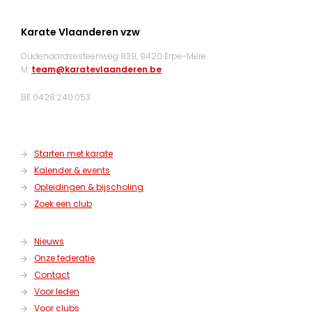
Karate Vlaanderen vzw
Oudenaardsesteenweg 839, 9420 Erpe-Mere
M:
team@karatevlaanderen.be
BE 0428.240.053
Starten met karate
Kalender & events
Opleidingen & bijscholing
Zoek een club
Nieuws
Onze federatie
Contact
Voor leden
Voor clubs