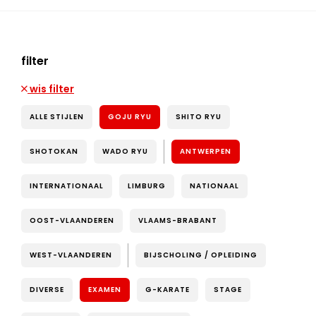
filter
wis filter
ALLE STIJLEN
GOJU RYU
SHITO RYU
SHOTOKAN
WADO RYU
ANTWERPEN
INTERNATIONAAL
LIMBURG
NATIONAAL
OOST-VLAANDEREN
VLAAMS-BRABANT
WEST-VLAANDEREN
BIJSCHOLING / OPLEIDING
DIVERSE
EXAMEN
G-KARATE
STAGE