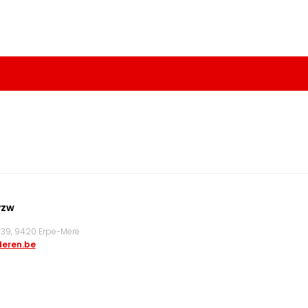
vzw
9, 9420 Erpe-Mere
eren.be