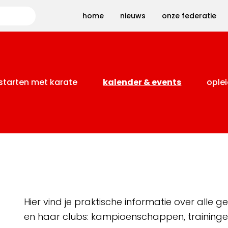
Zoeken
home
nieuws
onze federatie
starten met karate
kalender & events
oplei
Hier vind je praktische informatie over alle
en haar clubs: kampioenschappen, training