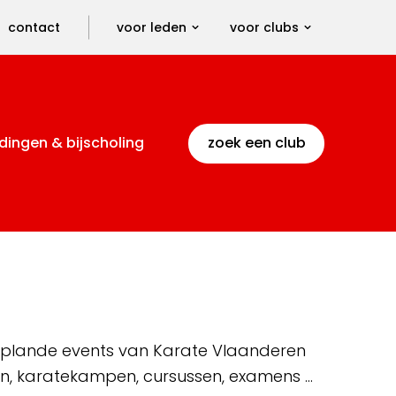
contact
voor leden
voor clubs
dingen & bijscholing
zoek een club
 geplande events van Karate Vlaanderen
en, karatekampen, cursussen, examens …