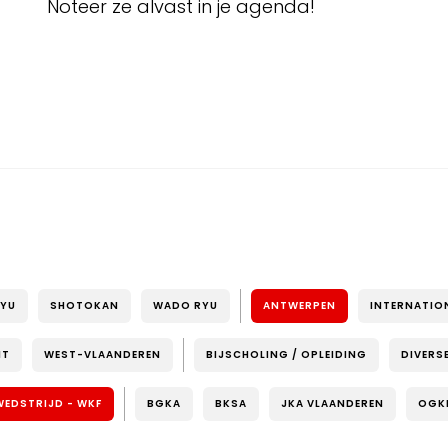
Noteer ze alvast in je agenda!
RYU
SHOTOKAN
WADO RYU
ANTWERPEN
INTERNATIO
NT
WEST-VLAANDEREN
BIJSCHOLING / OPLEIDING
DIVERS
WEDSTRIJD - WKF
BGKA
BKSA
JKA VLAANDEREN
OGK