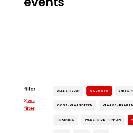
events
filter
ALLE STIJLEN
GOJU RYU
SHITO 
wis
OOST-VLAANDEREN
VLAAMS-BRABA
filter
TRAINING
WEDSTRIJD - IPPON