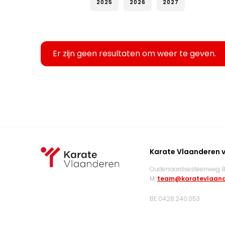
2025
2026
2027
Er zijn geen resultaten om weer te geven.
Karate Vlaanderen 
Oudenaardsesteenweg 83
M:
team@karatevlaand
BE 0428.240.053