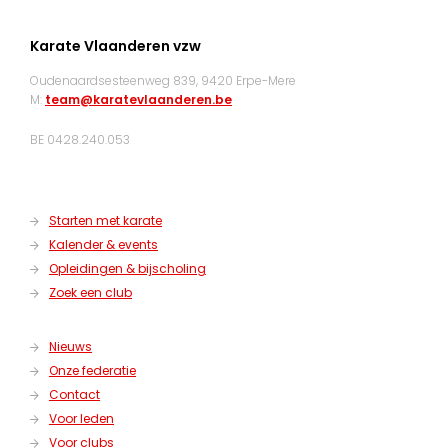
Karate Vlaanderen vzw
Oudenaardsesteenweg 839, 9420 Erpe-Mere
M:
team@karatevlaanderen.be
BE 0428.240.053
Starten met karate
Kalender & events
Opleidingen & bijscholing
Zoek een club
Nieuws
Onze federatie
Contact
Voor leden
Voor clubs