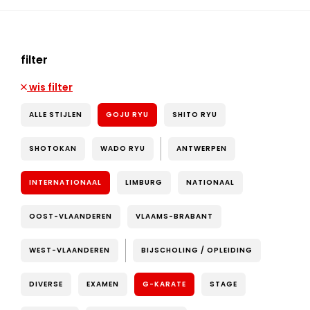
filter
wis filter
ALLE STIJLEN
GOJU RYU
SHITO RYU
SHOTOKAN
WADO RYU
ANTWERPEN
INTERNATIONAAL
LIMBURG
NATIONAAL
OOST-VLAANDEREN
VLAAMS-BRABANT
WEST-VLAANDEREN
BIJSCHOLING / OPLEIDING
DIVERSE
EXAMEN
G-KARATE
STAGE