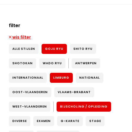
filter
wis filter
ALLE STIJLEN
GOJU RYU
SHITO RYU
SHOTOKAN
WADO RYU
ANTWERPEN
INTERNATIONAAL
LIMBURG
NATIONAAL
OOST-VLAANDEREN
VLAAMS-BRABANT
WEST-VLAANDEREN
BIJSCHOLING / OPLEIDING
DIVERSE
EXAMEN
G-KARATE
STAGE