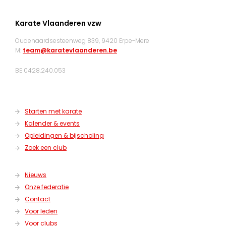
Karate Vlaanderen vzw
Oudenaardsesteenweg 839, 9420 Erpe-Mere
M:
team@karatevlaanderen.be
BE 0428.240.053
Starten met karate
Kalender & events
Opleidingen & bijscholing
Zoek een club
Nieuws
Onze federatie
Contact
Voor leden
Voor clubs