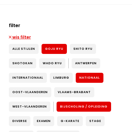
filter
wis filter
ALLE STIJLEN
GOJU RYU
SHITO RYU
SHOTOKAN
WADO RYU
ANTWERPEN
INTERNATIONAAL
LIMBURG
NATIONAAL
OOST-VLAANDEREN
VLAAMS-BRABANT
WEST-VLAANDEREN
BIJSCHOLING / OPLEIDING
DIVERSE
EXAMEN
G-KARATE
STAGE