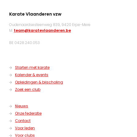
Karate Vlaanderen vzw
Oudenaardsesteenweg 839, 9420 Erpe-Mere
M:
team@karatevlaanderen.be
BE 0428.240.053
Starten met karate
Kalender & events
Opleidingen & bijscholing
Zoek een club
Nieuws
Onze federatie
Contact
Voor leden
Voor clubs