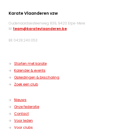
Karate Vlaanderen vzw
Oudenaardsesteenweg 839, 9420 Erpe-Mere
M:
team@karatevlaanderen.be
BE 0428.240.053
Starten met karate
Kalender & events
Opleidingen & bijscholing
Zoek een club
Nieuws
Onze federatie
Contact
Voor leden
Voor clubs