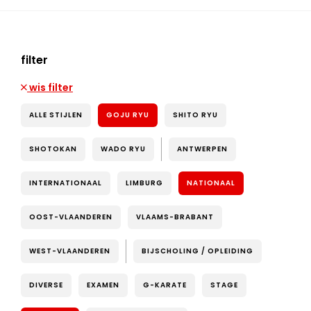
filter
wis filter
ALLE STIJLEN
GOJU RYU
SHITO RYU
SHOTOKAN
WADO RYU
ANTWERPEN
INTERNATIONAAL
LIMBURG
NATIONAAL
OOST-VLAANDEREN
VLAAMS-BRABANT
WEST-VLAANDEREN
BIJSCHOLING / OPLEIDING
DIVERSE
EXAMEN
G-KARATE
STAGE