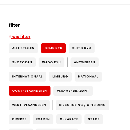
filter
wis filter
ALLE STIJLEN
GOJU RYU
SHITO RYU
SHOTOKAN
WADO RYU
ANTWERPEN
INTERNATIONAAL
LIMBURG
NATIONAAL
OOST-VLAANDEREN
VLAAMS-BRABANT
WEST-VLAANDEREN
BIJSCHOLING / OPLEIDING
DIVERSE
EXAMEN
G-KARATE
STAGE