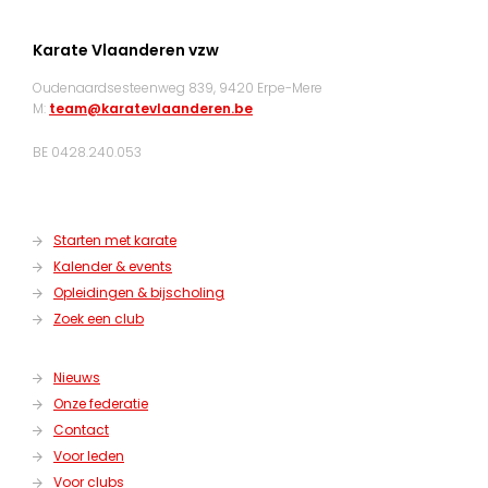
Karate Vlaanderen vzw
Oudenaardsesteenweg 839, 9420 Erpe-Mere
M:
team@karatevlaanderen.be
BE 0428.240.053
Starten met karate
Kalender & events
Opleidingen & bijscholing
Zoek een club
Nieuws
Onze federatie
Contact
Voor leden
Voor clubs