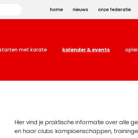
Zoeken
home
nieuws
onze federatie
starten met karate
kalender & events
oplei
Hier vind je praktische informatie over alle
en haar clubs: kampioenschappen, training