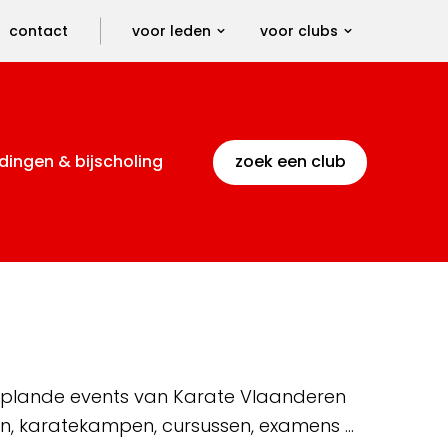
contact
voor leden
voor clubs
dingen & bijscholing
zoek een club
 geplande events van Karate Vlaanderen
en, karatekampen, cursussen, examens …