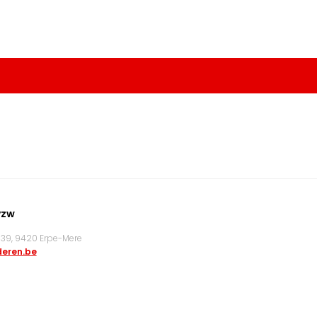
vzw
9, 9420 Erpe-Mere
eren.be