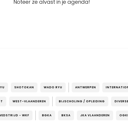
Noteer ze alvast in je agenda!
RYU
SHOTOKAN
WADO RYU
ANTWERPEN
INTERNATIO
NT
WEST-VLAANDEREN
BIJSCHOLING / OPLEIDING
DIVERS
WEDSTRIJD - WKF
BGKA
BKSA
JKA VLAANDEREN
OGK