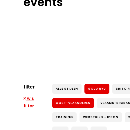
events
filter
ALLE STIJLEN
GOJU RYU
SHITO 
wis
OOST-VLAANDEREN
VLAAMS-BRABA
filter
TRAINING
WEDSTRIJD - IPPON