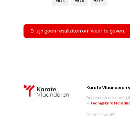
2025
2026
2027
Er zijn geen resultaten om weer te geven.
Karate Vlaanderen 
Oudenaardsesteenweg 83
M:
team@karatevlaand
BE 0428.240.053