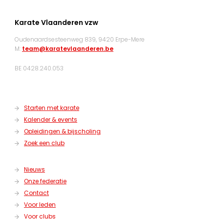
Karate Vlaanderen vzw
Oudenaardsesteenweg 839, 9420 Erpe-Mere
M:
team@karatevlaanderen.be
BE 0428.240.053
Starten met karate
Kalender & events
Opleidingen & bijscholing
Zoek een club
Nieuws
Onze federatie
Contact
Voor leden
Voor clubs