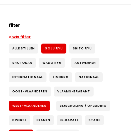
filter
wis filter
ALLE STIJLEN
GOJU RYU
SHITO RYU
SHOTOKAN
WADO RYU
ANTWERPEN
INTERNATIONAAL
LIMBURG
NATIONAAL
OOST-VLAANDEREN
VLAAMS-BRABANT
WEST-VLAANDEREN
BIJSCHOLING / OPLEIDING
DIVERSE
EXAMEN
G-KARATE
STAGE