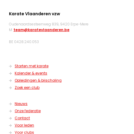
Karate Vlaanderen vzw
Oudenaardsesteenweg 839, 9420 Erpe-Mere
M:
team@karatevlaanderen.be
BE 0428.240.053
Starten met karate
Kalender & events
Opleidingen & bijscholing
Zoek een club
Nieuws
Onze federatie
Contact
Voor leden
Voor clubs