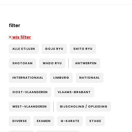
filter
wis filter
ALLE STIJLEN
GOJU RYU
SHITO RYU
SHOTOKAN
WADO RYU
ANTWERPEN
INTERNATIONAAL
LIMBURG
NATIONAAL
OOST-VLAANDEREN
VLAAMS-BRABANT
WEST-VLAANDEREN
BIJSCHOLING / OPLEIDING
DIVERSE
EXAMEN
G-KARATE
STAGE