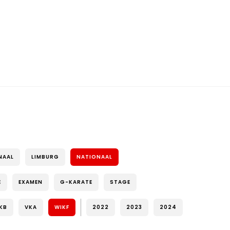
NAAL
LIMBURG
NATIONAAL
E
EXAMEN
G-KARATE
STAGE
KB
VKA
WIKF
2022
2023
2024