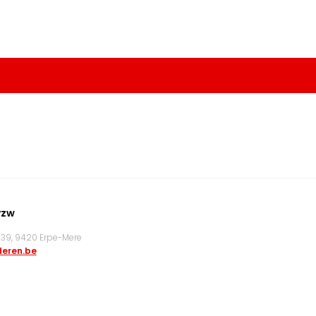
vzw
9, 9420 Erpe-Mere
eren.be