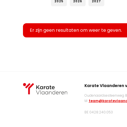
2025
2026
2027
Er zijn geen resultaten om weer te geven.
Karate Vlaanderen 
Oudenaardsesteenweg 83
M:
team@karatevlaand
BE 0428.240.053