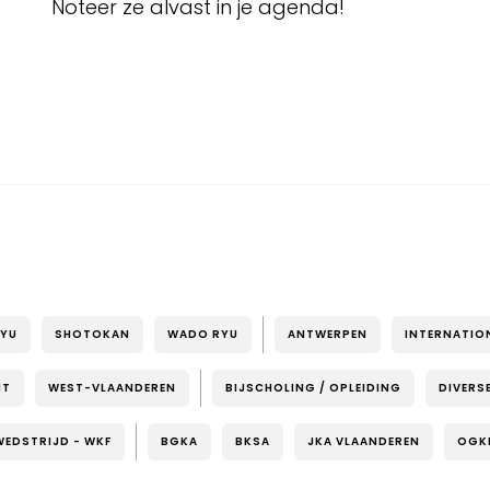
Noteer ze alvast in je agenda!
RYU
SHOTOKAN
WADO RYU
ANTWERPEN
INTERNATIO
NT
WEST-VLAANDEREN
BIJSCHOLING / OPLEIDING
DIVERS
WEDSTRIJD - WKF
BGKA
BKSA
JKA VLAANDEREN
OGK