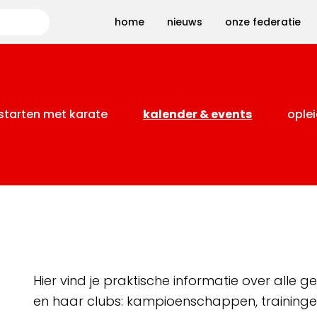
Zoeken
home
nieuws
onze federatie
starten met karate
kalender & events
oplei
Hier vind je praktische informatie over alle
en haar clubs: kampioenschappen, training