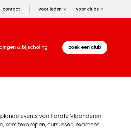
contact
voor leden
voor clubs
dingen & bijscholing
zoek een club
 geplande events van Karate Vlaanderen
en, karatekampen, cursussen, examens …