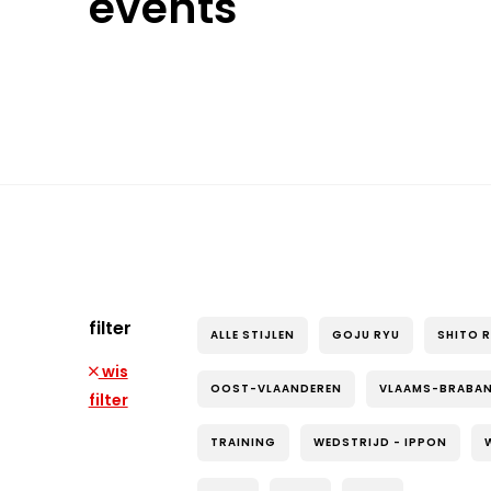
events
filter
ALLE STIJLEN
GOJU RYU
SHITO 
wis
OOST-VLAANDEREN
VLAAMS-BRABA
filter
TRAINING
WEDSTRIJD - IPPON