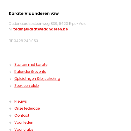
Karate Vlaanderen vzw
Oudenaardsesteenweg 839, 9420 Erpe-Mere
M:
team@karatevlaanderen.be
BE 0428.240.053
Starten met karate
Kalender & events
Opleidingen & bijscholing
Zoek een club
Nieuws
Onze federatie
Contact
Voor leden
Voor clubs