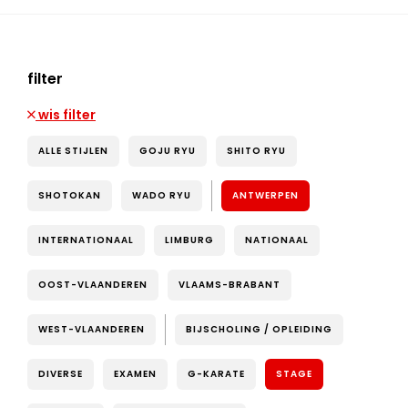
filter
wis filter
ALLE STIJLEN
GOJU RYU
SHITO RYU
SHOTOKAN
WADO RYU
ANTWERPEN
INTERNATIONAAL
LIMBURG
NATIONAAL
OOST-VLAANDEREN
VLAAMS-BRABANT
WEST-VLAANDEREN
BIJSCHOLING / OPLEIDING
DIVERSE
EXAMEN
G-KARATE
STAGE