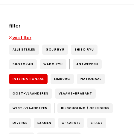
filter
wis filter
ALLE STIJLEN
GOJU RYU
SHITO RYU
SHOTOKAN
WADO RYU
ANTWERPEN
INTERNATIONAAL
LIMBURG
NATIONAAL
OOST-VLAANDEREN
VLAAMS-BRABANT
WEST-VLAANDEREN
BIJSCHOLING / OPLEIDING
DIVERSE
EXAMEN
G-KARATE
STAGE