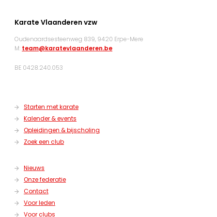
Karate Vlaanderen vzw
Oudenaardsesteenweg 839, 9420 Erpe-Mere
M:
team@karatevlaanderen.be
BE 0428.240.053
Starten met karate
Kalender & events
Opleidingen & bijscholing
Zoek een club
Nieuws
Onze federatie
Contact
Voor leden
Voor clubs