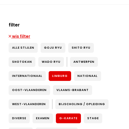
filter
wis filter
ALLE STIJLEN
GOJU RYU
SHITO RYU
SHOTOKAN
WADO RYU
ANTWERPEN
INTERNATIONAAL
LIMBURG
NATIONAAL
OOST-VLAANDEREN
VLAAMS-BRABANT
WEST-VLAANDEREN
BIJSCHOLING / OPLEIDING
DIVERSE
EXAMEN
G-KARATE
STAGE