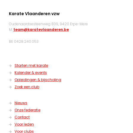
Karate Vlaanderen vzw
Oudenaardsesteenweg 839, 9420 Erpe-Mere
M:
team@karatevlaanderen.be
BE 0428.240.053
Starten met karate
Kalender & events
Opleidingen & bijscholing
Zoek een club
Nieuws
Onze federatie
Contact
Voor leden
Voor clubs