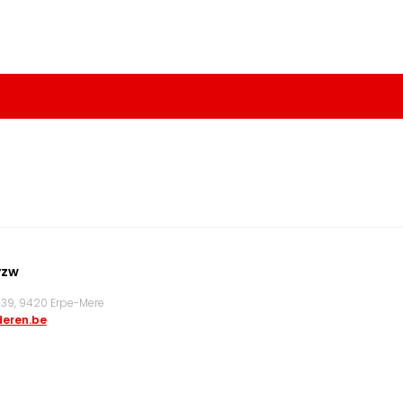
vzw
9, 9420 Erpe-Mere
eren.be