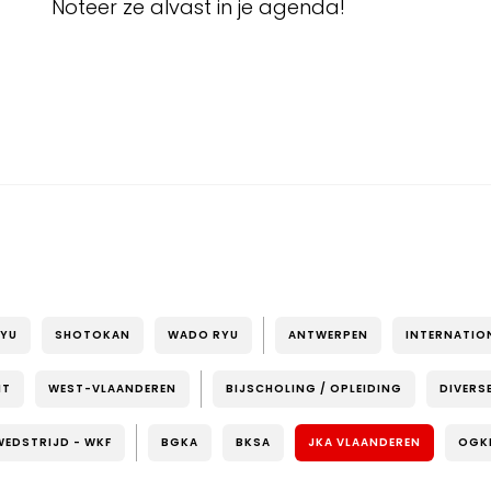
Noteer ze alvast in je agenda!
RYU
SHOTOKAN
WADO RYU
ANTWERPEN
INTERNATIO
NT
WEST-VLAANDEREN
BIJSCHOLING / OPLEIDING
DIVERS
WEDSTRIJD - WKF
BGKA
BKSA
JKA VLAANDEREN
OGK