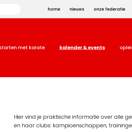
Zoeken
home
nieuws
onze federatie
starten met karate
kalender & events
oplei
Hier vind je praktische informatie over alle
en haar clubs: kampioenschappen, training