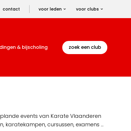
contact
voor leden
voor clubs
dingen & bijscholing
zoek een club
 geplande events van Karate Vlaanderen
en, karatekampen, cursussen, examens …