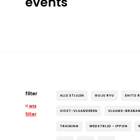
events
filter
ALLE STIJLEN
GOJU RYU
SHITO 
wis
OOST-VLAANDEREN
VLAAMS-BRABA
filter
TRAINING
WEDSTRIJD - IPPON