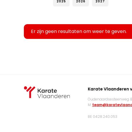
2025
2026
2027
Er zijn geen resultaten om weer te geven.
Karate Vlaanderen 
Oudenaardsesteenweg 83
M:
team@karatevlaand
BE 0428.240.053