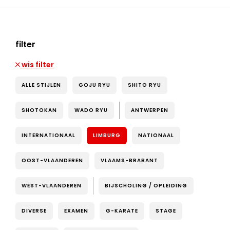
filter
wis filter
ALLE STIJLEN
GOJU RYU
SHITO RYU
SHOTOKAN
WADO RYU
ANTWERPEN
INTERNATIONAAL
LIMBURG
NATIONAAL
OOST-VLAANDEREN
VLAAMS-BRABANT
WEST-VLAANDEREN
BIJSCHOLING / OPLEIDING
DIVERSE
EXAMEN
G-KARATE
STAGE