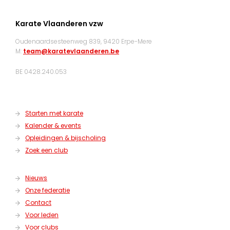
Karate Vlaanderen vzw
Oudenaardsesteenweg 839, 9420 Erpe-Mere
M:
team@karatevlaanderen.be
BE 0428.240.053
Starten met karate
Kalender & events
Opleidingen & bijscholing
Zoek een club
Nieuws
Onze federatie
Contact
Voor leden
Voor clubs