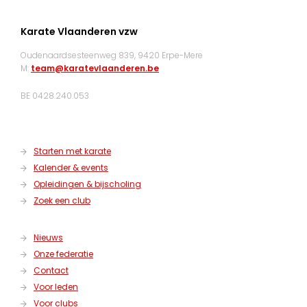
Karate Vlaanderen vzw
Oudenaardsesteenweg 839, 9420 Erpe-Mere
M:
team@karatevlaanderen.be
BE 0428.240.053
Starten met karate
Kalender & events
Opleidingen & bijscholing
Zoek een club
Nieuws
Onze federatie
Contact
Voor leden
Voor clubs