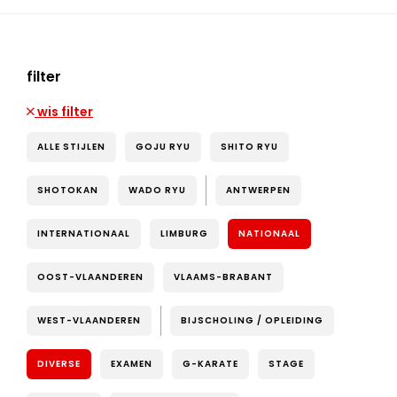
filter
wis filter
ALLE STIJLEN
GOJU RYU
SHITO RYU
SHOTOKAN
WADO RYU
ANTWERPEN
INTERNATIONAAL
LIMBURG
NATIONAAL
OOST-VLAANDEREN
VLAAMS-BRABANT
WEST-VLAANDEREN
BIJSCHOLING / OPLEIDING
DIVERSE
EXAMEN
G-KARATE
STAGE