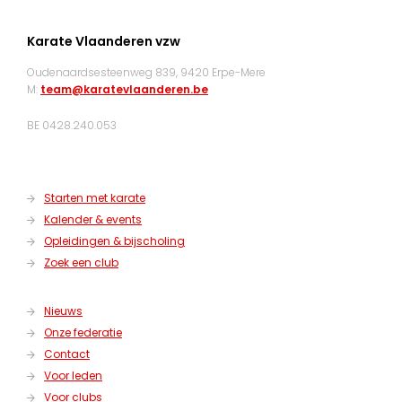
Karate Vlaanderen vzw
Oudenaardsesteenweg 839, 9420 Erpe-Mere
M:
team@karatevlaanderen.be
BE 0428.240.053
Starten met karate
Kalender & events
Opleidingen & bijscholing
Zoek een club
Nieuws
Onze federatie
Contact
Voor leden
Voor clubs