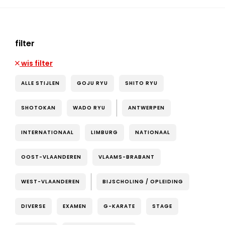
filter
wis filter
ALLE STIJLEN
GOJU RYU
SHITO RYU
SHOTOKAN
WADO RYU
ANTWERPEN
INTERNATIONAAL
LIMBURG
NATIONAAL
OOST-VLAANDEREN
VLAAMS-BRABANT
WEST-VLAANDEREN
BIJSCHOLING / OPLEIDING
DIVERSE
EXAMEN
G-KARATE
STAGE