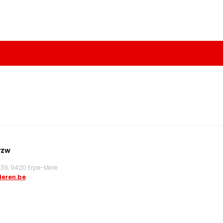
vzw
9, 9420 Erpe-Mere
eren.be