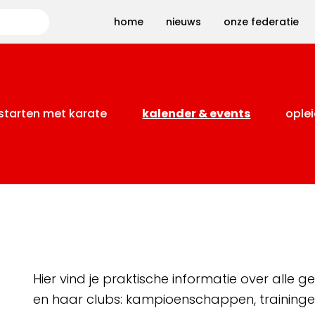
Zoeken
home
nieuws
onze federatie
starten met karate
kalender & events
oplei
Hier vind je praktische informatie over alle
en haar clubs: kampioenschappen, training