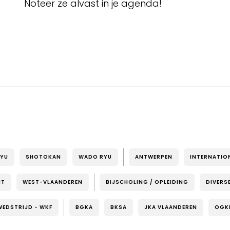
Noteer ze alvast in je agenda!
RYU
SHOTOKAN
WADO RYU
ANTWERPEN
INTERNATIO
NT
WEST-VLAANDEREN
BIJSCHOLING / OPLEIDING
DIVERS
WEDSTRIJD - WKF
BGKA
BKSA
JKA VLAANDEREN
OGK