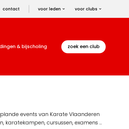
contact
voor leden
voor clubs
dingen & bijscholing
zoek een club
 geplande events van Karate Vlaanderen
en, karatekampen, cursussen, examens …