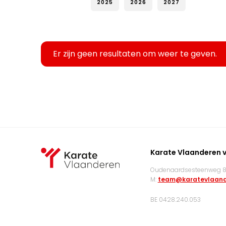
2025
2026
2027
Er zijn geen resultaten om weer te geven.
Karate Vlaanderen 
Oudenaardsesteenweg 83
M:
team@karatevlaand
BE 0428.240.053