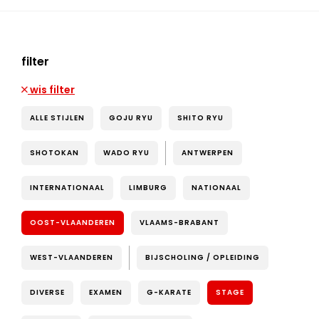
filter
wis filter
ALLE STIJLEN
GOJU RYU
SHITO RYU
SHOTOKAN
WADO RYU
ANTWERPEN
INTERNATIONAAL
LIMBURG
NATIONAAL
OOST-VLAANDEREN
VLAAMS-BRABANT
WEST-VLAANDEREN
BIJSCHOLING / OPLEIDING
DIVERSE
EXAMEN
G-KARATE
STAGE