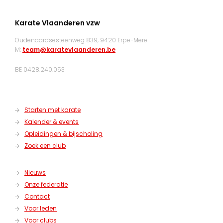
Karate Vlaanderen vzw
Oudenaardsesteenweg 839, 9420 Erpe-Mere
M:
team@karatevlaanderen.be
BE 0428.240.053
Starten met karate
Kalender & events
Opleidingen & bijscholing
Zoek een club
Nieuws
Onze federatie
Contact
Voor leden
Voor clubs