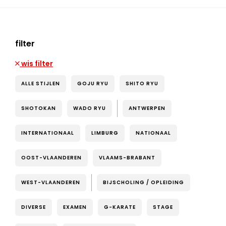
filter
wis filter
ALLE STIJLEN
GOJU RYU
SHITO RYU
SHOTOKAN
WADO RYU
ANTWERPEN
INTERNATIONAAL
LIMBURG
NATIONAAL
OOST-VLAANDEREN
VLAAMS-BRABANT
WEST-VLAANDEREN
BIJSCHOLING / OPLEIDING
DIVERSE
EXAMEN
G-KARATE
STAGE