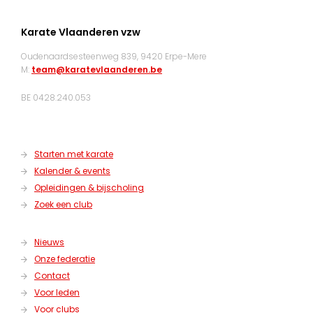
Karate Vlaanderen vzw
Oudenaardsesteenweg 839, 9420 Erpe-Mere
M:
team@karatevlaanderen.be
BE 0428.240.053
Starten met karate
Kalender & events
Opleidingen & bijscholing
Zoek een club
Nieuws
Onze federatie
Contact
Voor leden
Voor clubs