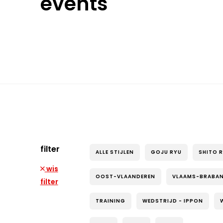
events
filter
ALLE STIJLEN
GOJU RYU
SHITO 
wis
OOST-VLAANDEREN
VLAAMS-BRABA
filter
TRAINING
WEDSTRIJD - IPPON