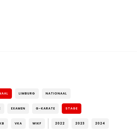
NAAL
LIMBURG
NATIONAAL
E
EXAMEN
G-KARATE
STAGE
KB
VKA
WIKF
2022
2023
2024