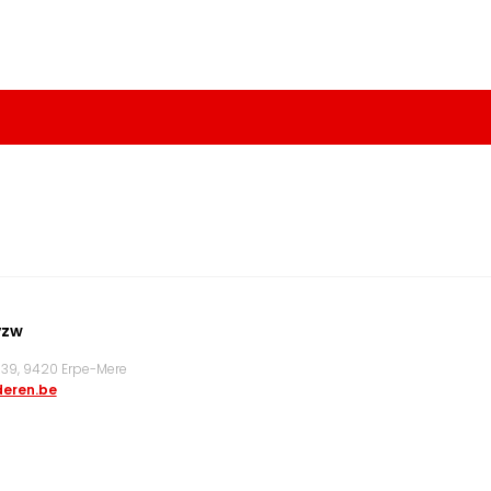
vzw
9, 9420 Erpe-Mere
eren.be