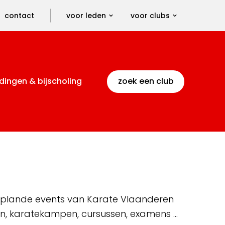
contact
voor leden
voor clubs
dingen & bijscholing
zoek een club
 geplande events van Karate Vlaanderen
en, karatekampen, cursussen, examens …