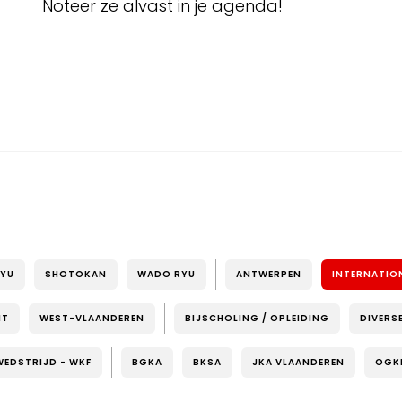
Noteer ze alvast in je agenda!
RYU
SHOTOKAN
WADO RYU
ANTWERPEN
INTERNATIO
NT
WEST-VLAANDEREN
BIJSCHOLING / OPLEIDING
DIVERS
WEDSTRIJD - WKF
BGKA
BKSA
JKA VLAANDEREN
OGK