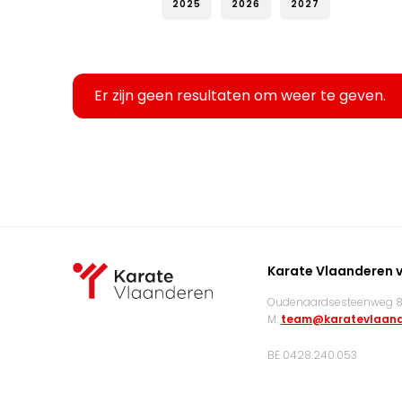
2025
2026
2027
Er zijn geen resultaten om weer te geven.
Karate Vlaanderen 
Oudenaardsesteenweg 83
M:
team@karatevlaand
BE 0428.240.053