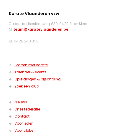
Karate Vlaanderen vzw
Oudenaardsesteenweg 839, 9420 Erpe-Mere
M:
team@karatevlaanderen.be
BE 0428.240.053
Starten met karate
Kalender & events
Opleidingen & bijscholing
Zoek een club
Nieuws
Onze federatie
Contact
Voor leden
Voor clubs