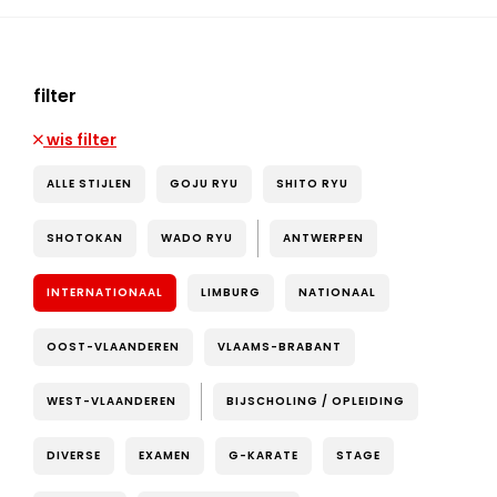
filter
wis filter
ALLE STIJLEN
GOJU RYU
SHITO RYU
SHOTOKAN
WADO RYU
ANTWERPEN
INTERNATIONAAL
LIMBURG
NATIONAAL
OOST-VLAANDEREN
VLAAMS-BRABANT
WEST-VLAANDEREN
BIJSCHOLING / OPLEIDING
DIVERSE
EXAMEN
G-KARATE
STAGE