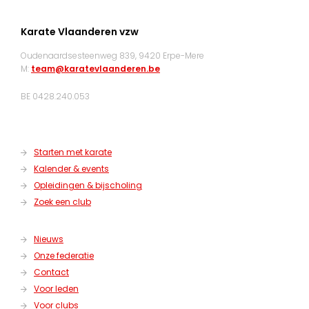
Karate Vlaanderen vzw
Oudenaardsesteenweg 839, 9420 Erpe-Mere
M:
team@karatevlaanderen.be
BE 0428.240.053
Starten met karate
Kalender & events
Opleidingen & bijscholing
Zoek een club
Nieuws
Onze federatie
Contact
Voor leden
Voor clubs