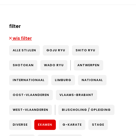
filter
wis filter
ALLE STIJLEN
GOJU RYU
SHITO RYU
SHOTOKAN
WADO RYU
ANTWERPEN
INTERNATIONAAL
LIMBURG
NATIONAAL
OOST-VLAANDEREN
VLAAMS-BRABANT
WEST-VLAANDEREN
BIJSCHOLING / OPLEIDING
DIVERSE
EXAMEN
G-KARATE
STAGE