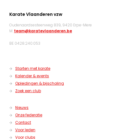
Karate Vlaanderen vzw
Oudenaardsesteenweg 839, 9420 Erpe-Mere
M:
team@karatevlaanderen.be
BE 0428.240.053
Starten met karate
Kalender & events
Opleidingen & bijscholing
Zoek een club
Nieuws
Onze federatie
Contact
Voor leden
Voor clubs