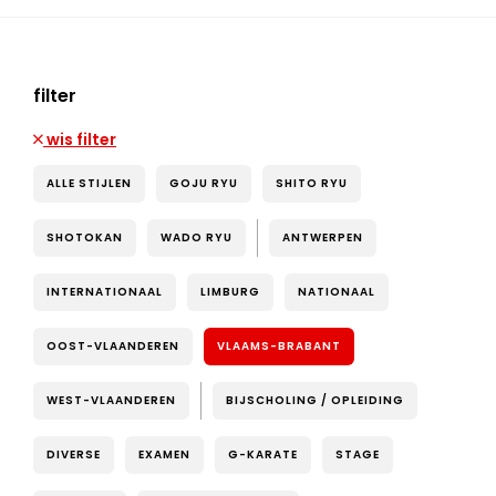
filter
wis filter
ALLE STIJLEN
GOJU RYU
SHITO RYU
SHOTOKAN
WADO RYU
ANTWERPEN
INTERNATIONAAL
LIMBURG
NATIONAAL
OOST-VLAANDEREN
VLAAMS-BRABANT
WEST-VLAANDEREN
BIJSCHOLING / OPLEIDING
DIVERSE
EXAMEN
G-KARATE
STAGE