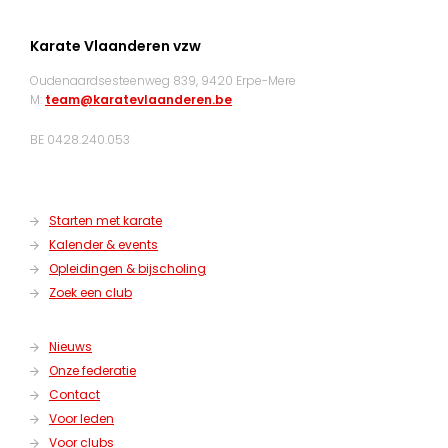
Karate Vlaanderen vzw
Oudenaardsesteenweg 839, 9420 Erpe-Mere
M:
team@karatevlaanderen.be
BE 0428.240.053
Starten met karate
Kalender & events
Opleidingen & bijscholing
Zoek een club
Nieuws
Onze federatie
Contact
Voor leden
Voor clubs