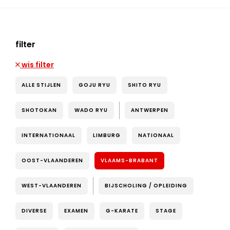
filter
wis filter
ALLE STIJLEN
GOJU RYU
SHITO RYU
SHOTOKAN
WADO RYU
ANTWERPEN
INTERNATIONAAL
LIMBURG
NATIONAAL
OOST-VLAANDEREN
VLAAMS-BRABANT
WEST-VLAANDEREN
BIJSCHOLING / OPLEIDING
DIVERSE
EXAMEN
G-KARATE
STAGE