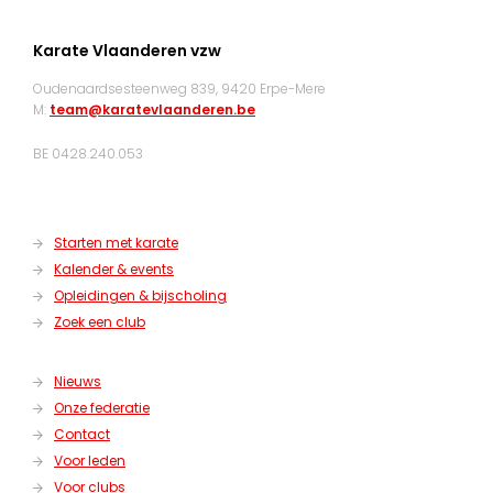
Karate Vlaanderen vzw
Oudenaardsesteenweg 839, 9420 Erpe-Mere
M:
team@karatevlaanderen.be
BE 0428.240.053
Starten met karate
Kalender & events
Opleidingen & bijscholing
Zoek een club
Nieuws
Onze federatie
Contact
Voor leden
Voor clubs