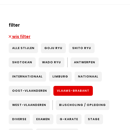
filter
wis filter
ALLE STIJLEN
GOJU RYU
SHITO RYU
SHOTOKAN
WADO RYU
ANTWERPEN
INTERNATIONAAL
LIMBURG
NATIONAAL
OOST-VLAANDEREN
VLAAMS-BRABANT
WEST-VLAANDEREN
BIJSCHOLING / OPLEIDING
DIVERSE
EXAMEN
G-KARATE
STAGE